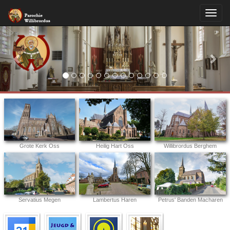
Previous
Nex
Grote Kerk Oss
Heilig Hart Oss
Willibrordus Berghem
Servatius Megen
Lambertus Haren
Petrus' Banden Macharen