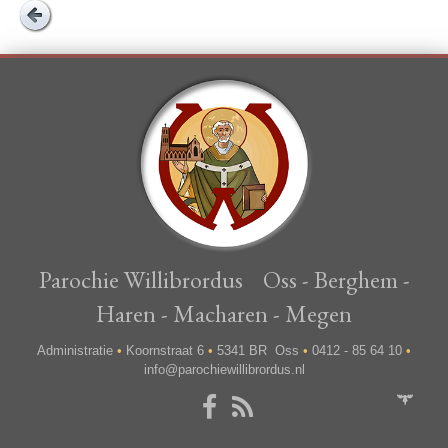
Parochie Willibrordus Oss - Berghem -
Haren - Macharen - Megen
Administratie
•
Koornstraat 6
•
5341 BR Oss
•
0412 - 85 64 10
•
info@parochiewillibrordus.nl