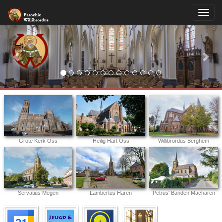
Previous
Nex
Grote Kerk Oss
Heilig Hart Oss
Willibrordus Berghem
Servatius Megen
Lambertus Haren
Petrus' Banden Macharen