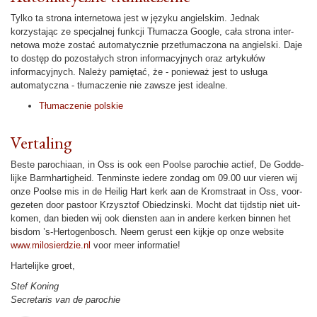
Tylko ta strona in­ter­netowa jest w języku angielskim. Jednak
korzystając ze specjalnej funkcji Tłumacza Google, cała strona in­ter­
netowa może zostać automatycznie przetłumaczona na angielski. Daje
to dostęp do pozostałych stron informacyjnych oraz artykułów
informacyjnych. Należy pamiętać, że - ponieważ jest to usługa
automatyczna - tłumaczenie nie zawsze jest idealne.
Tłumaczenie polskie
Vertaling
Beste pa­ro­chi­aan, in Oss is ook een Poolse pa­ro­chie actief, De God­de­
lijke Barm­har­tig­heid. Tenminste iedere zon­dag om 09.00 uur vieren wij
onze Poolse mis in de Heilig Hart kerk aan de Krom­straat in Oss, voor­
ge­zeten door pastoor Krzysztof Obiedzinski. Mocht dat tijdstip niet uit­
ko­men, dan bie­den wij ook diensten aan in andere kerken binnen het
bisdom ’s-Hertogen­bosch. Neem gerust een kijkje op onze web­si­te
www.milosierdzie.nl
voor meer in­for­ma­tie!
Harte­lijke groet,
Stef Koning
Se­cre­ta­ris van de pa­ro­chie