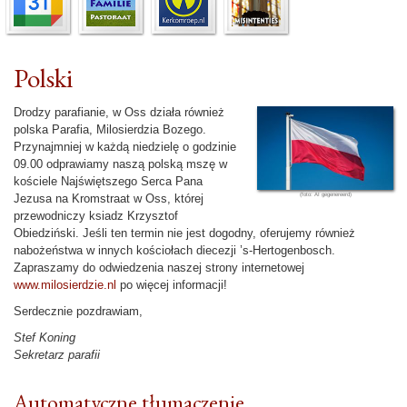
Polski
Drodzy parafianie, w Oss działa również
polska Parafia, Milosierdzia Bozego.
Przynajmniej w każdą niedzielę o godzinie
09.00 odprawiamy naszą polską mszę w
kościele Najświętszego Serca Pana
Jezusa na Krom­straat w Oss, której
przewodniczy ksiadz Krzysztof
Obiedziński. Jeśli ten termin nie jest dogodny, oferujemy również
nabożeństwa w innych kościołach diecezji ’s-Hertogen­bosch.
Zapraszamy do odwiedzenia naszej strony in­ter­netowej
www.milosierdzie.nl
po więcej informacji!
Serdecznie pozdrawiam,
Stef Koning
Sekretarz parafii
Automatyczne tłumaczenie