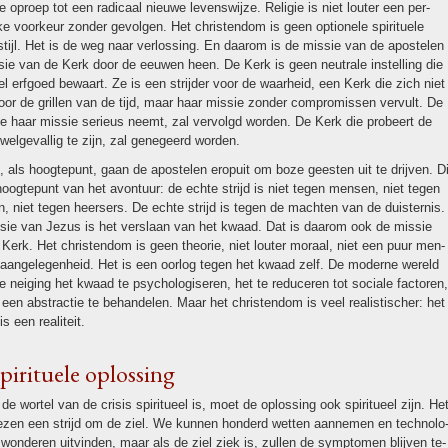
de oproep tot een radicaal nieuwe levens­wij­ze. Religie is niet louter een per­
jke voor­keur zon­der gevolgen. Het chris­ten­dom is geen optionele spi­ri­tu­ele
stijl. Het is de weg naar verlos­sing. En daarom is de missie van de apos­te­len
ie van de Kerk door de eeuwen heen. De Kerk is geen neutrale in­stel­ling die
el erf­goed bewaart. Ze is een strij­der voor de waar­heid, een Kerk die zich niet
oor de grillen van de tijd, maar haar missie zon­der compro­mis­sen vervult. De
e haar missie serieus neemt, zal ver­volgd wor­den. De Kerk die probeert de
wel­ge­vallig te zijn, zal gene­geerd wor­den.
 als hoogte­punt, gaan de apos­te­len eropuit om boze geesten uit te drijven. Di
hoogte­punt van het avontuur: de echte strijd is niet tegen mensen, niet tegen
n, niet tegen heersers. De echte strijd is tegen de machten van de duisternis.
sie van Jezus is het verslaan van het kwaad. Dat is daarom ook de missie
Kerk. Het chris­ten­dom is geen theorie, niet louter moraal, niet een puur men­
e aan­gele­gen­heid. Het is een oorlog tegen het kwaad zelf. De moderne wereld
e nei­ging het kwaad te psychologiseren, het te reduceren tot sociale factoren,
 een abstractie te behan­de­len. Maar het chris­ten­dom is veel rea­lis­tischer: het
s een reali­teit.
i­ri­tu­ele oplos­sing
e wor­tel van de crisis spi­ri­tu­eel is, moet de oplos­sing ook spi­ri­tu­eel zijn. He
ezen een strijd om de ziel. We kunnen hon­derd wetten aan­ne­men en techno­lo
won­de­ren uitvin­den, maar als de ziel ziek is, zullen de symptomen blijven te­