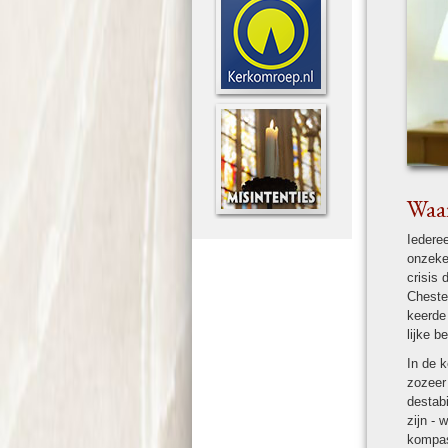
Waar
Ieder­e
onzeker
crisis 
Cheste
keerde 
lijke b
In de k
zozeer 
destab
zijn - 
kompas 