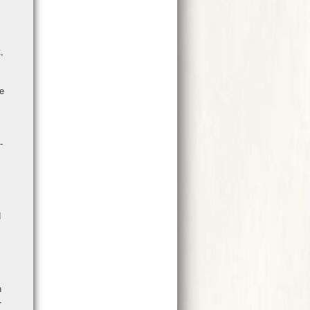
,
ke
­
d
n
­