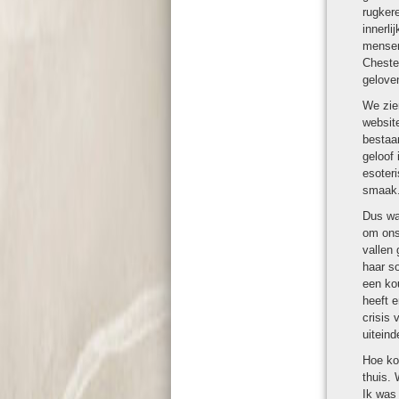
rug­ke­
inner­l
mensen 
Cheste
geloven
We zien
web­site
bestaan
geloof 
esote­r
smaak
Dus wan
om ons 
vallen 
haar sol
een kou
heeft e
crisis 
uit­ein­
Hoe ko
thuis. 
Ik was 