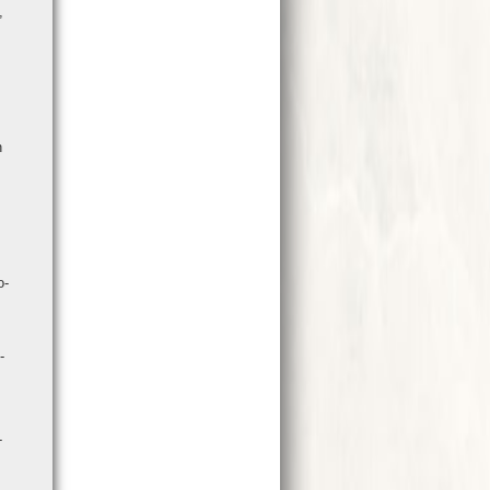
,
n
o­
­
-