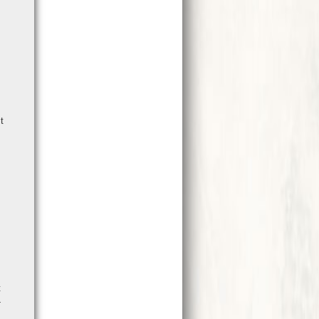
t
t
­