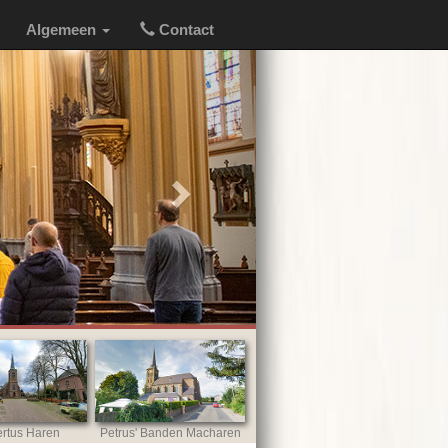
Algemeen
Contact
Next
rtus Haren
Petrus' Banden Macharen