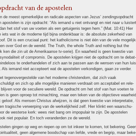
pdracht van de apos­te­len
 de meest opmer­ke­lijke en radicale aspecten van Jezus’ zen­dings­op­dracht
n apos­te­len is zijn opdracht: “Als iemand u niet ont­vangt en niet naar u luistert
an het stof van uw voeten als een ge­tui­ge­nis tegen hem.” (Mat. 10:41) Hier
 iets wat in de moderne tijd bijna ondenk­baar is: de absolute zeker­heid van
oof. Dit is een cruciaal punt: het katho­li­cisme is niet één van de vele moge­lij
en over God en de wereld. The Truth, the whole Truth and nothing but the
ik ken die zin uit de Ameri­kaanse tv-serie). En waar­heid is geen kwestie van
synodali­teit of compro­mis. De apos­te­len krijgen niet de opdracht om te debat­
 eindeloos te onderhan­de­len of zich aan te passen aan de wensen van hun luis
s. Als iemand niet ac­cep­teert wat de apos­te­len ver­kon­di­gen, gaan ze ver­der.
het tegen­over­ge­stelde van het moderne chris­ten­dom, dat zich vaak
chul­digt en zich op alle moge­lijke manieren verdraait om acceptabel en rele­
 blijven voor de seculiere wereld. De opdracht om het stof van hun voeten te
en is geen oproep tot minach­ting, maar een teken van de objectieve waar­hei
 geloof. Als mensen Christus afwijzen, is dat geen kwestie van in­ter­pre­ta­tie,
n tra­gische verwer­ping van de wer­ke­lijk­heid zelf. Hier klinkt een waar­schu­
or de westerse kerk: wees niet bang om impopulair te zijn. De apos­te­len
ok niet populair. En toch ver­an­der­den ze de wereld.
­te­len gingen op weg en riepen op om tot inkeer te komen, tot beke­ring. Gee
iri­tua­li­teit, geen algemene bood­schap van liefde, vrede en begrip, maar beke