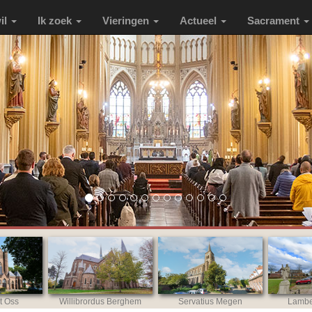
wil
Ik zoek
Vieringen
Actueel
Sacrament
t Oss
Willibrordus Berghem
Servatius Megen
Lambe