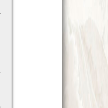
.
e
n