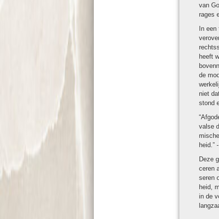
van God
rages 
In een 
verover
rechts­
heeft w
bovenna
de mod
wer­ke­
niet da
stond 
“Afgo­d
valse 
mische 
heid.” 
Deze ge
ceren a
se­ren 
heid, m
in de v
lang­z