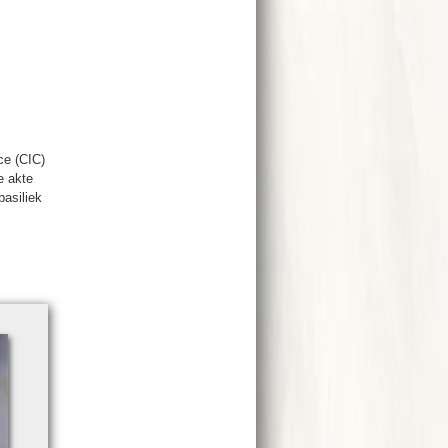
nce (CIC)
e akte
asi­liek