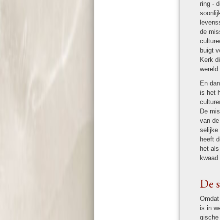
ring - 
soon­li
levens­
de miss
culture
buigt v
Kerk di
wereld 
En dan,
is het 
culture
De mis
van de 
se­lijk
heeft d
het als
kwaad i
De sp
Omdat d
is in w
gische 