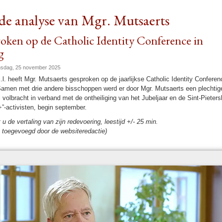
de analyse van Mgr. Mutsaerts
oken op de Catholic Identity Conference in
g
insdag, 25 november 2025
 j.l. heeft Mgr. Mutsaerts ge­spro­ken op de jaar­lijkse Catholic Identity Confere
 Samen met drie andere bis­schop­pen werd er door Mgr. Mutsaerts een plech­tig
l volbracht in ver­band met de ont­hei­liging van het Jubel­jaar en de Sint-Pieters­b
-activisten, begin sep­tem­ber.
ft u de vertaling van zijn rede­voe­ring, lees­tijd +/- 25 min.
toe­ge­voegd door de web­si­teredactie)