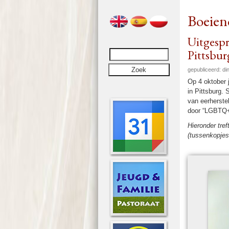
Boeien
Uitgespr
Pittsbur
gepubliceerd: d
Op 4 ok­to­ber
in Pitts­burg.
van eer­her­ste
door “LGBTQ+”
Hier­on­der tre
(tussenkopjes 