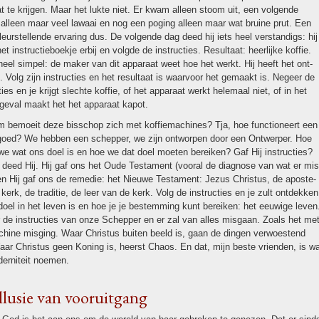
t te krijgen. Maar het lukte niet. Er kwam alleen stoom uit, een volgende
 alleen maar veel lawaai en nog een poging alleen maar wat bruine prut. Een
leurstellende erva­ring dus. De volgende dag deed hij iets heel ver­stan­digs: hij
t in­struc­tie­boekje erbij en volgde de in­struc­ties. Re­sul­taat: heer­lijke koffie.
heel simpel: de maker van dit apparaat weet hoe het werkt. Hij heeft het ont­
. Volg zijn in­struc­ties en het re­sul­taat is waarvoor het gemaakt is. Negeer de
c­ties en je krijgt slechte koffie, of het apparaat werkt helemaal niet, of in het
 geval maakt het het apparaat kapot.
 bemoeit deze bis­schop zich met koffiemachines? Tja, hoe func­tio­neert een
oed? We hebben een schepper, we zijn ont­wor­pen door een Ontwerper. Hoe
e wat ons doel is en hoe we dat doel moeten bereiken? Gaf Hij in­struc­ties?
 deed Hij. Hij gaf ons het Oude Testa­ment (vooral de diagnose van wat er mis
en Hij gaf ons de remedie: het Nieuwe Testa­ment: Jezus Christus, de apos­te­
 kerk, de traditie, de leer van de kerk. Volg de in­struc­ties en je zult ont­dek­ken
doel in het leven is en hoe je je bestem­ming kunt bereiken: het eeuwige leven
de in­struc­ties van onze Schepper en er zal van alles mis­gaan. Zoals het me
chine mis­ging. Waar Christus buiten beeld is, gaan de dingen verwoestend
ar Christus geen Koning is, heerst Chaos. En dat, mijn beste vrien­den, is w
erni­teit noemen.
llusie van voor­uit­gang