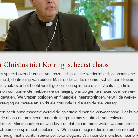
 Christus niet Koning is, heerst chaos
en spreekt over de crises van onze tijd: poli­tieke ver­deeld­heid, econo­mische
­heid, de drei­ging van oorlog. Maar onder al deze onrust schuilt een diepere
die vaak over het hoofd wordt gezien: een spi­ri­tu­ele crisis. Zoals mijn held
rton ooit opmerkte, hebben we de nei­ging ons zorgen te maken over de ver­
gevaren. We vrezen oorlogen en finan­ciële ineenstor­tingen, terwijl de wer­ke­
edrei­ging de morele en spi­ri­tu­ele corruptie is die aan de ziel knaagt.
ern heeft onze moderne wereld de spi­ri­tu­ele dimensie ver­waar­loosd. Het is ni
de chaos om ons heen, maar de leegte in ons­zelf die de samen­le­ving
iliseert. Mensen raken de weg kwijt omdat ze niet meer weten waarom ze hier
wat een diep spi­ri­tu­eel probleem is. We hebben hogere doelen en een moreel
nodig, niet slechts nieuwe poli­tieke slogans. Wanneer de mens­heid haar bli