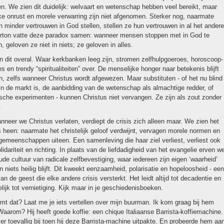
ren. We zien dit dui­de­lijk: wel­vaart en weten­schap hebben veel bereikt, maar
ijke onrust en morele ver­war­ring zijn niet afgeno­men. Sterker nog, naarmate
min­der ver­trouwen in God stellen, stellen ze hun ver­trouwen in al het andere
rton vatte deze paradox samen: wanneer mensen stoppen met in God te
, geloven ze niet in niets; ze geloven in alles.
 dit overal. Waar kerk­banken leeg zijn, stromen zelf­hulpgoeroes, horoscoop­
s en trendy “spiri­tua­li­teiten” over. De men­se­lijke hon­ger naar bete­ke­nis blijft
, zelfs wanneer Christus wordt afgewezen. Maar substituten - of het nu blind
in de markt is, de aanbid­ding van de weten­schap als almach­tige red­der, of
ische experi­menten - kunnen Christus niet ver­vangen. Ze zijn als zout zon­der
.
neer we Christus verlaten, verdiept de crisis zich alleen maar. We zien het
heen: naarmate het chris­te­lijk geloof verdwijnt, vervagen morele normen en
ge­meen­schappen uiteen. Een samen­le­ving die haar ziel verliest, verliest ook
i­da­ri­teit en rich­ting. In plaats van de lief­da­dig­heid van het evan­ge­lie erven w
de cultuur van radicale zelfbevesti­ging, waar ieder­een zijn eigen ‘waar­heid’
n niets heilig blijft. Dit kweekt een­zaam­heid, polari­sa­tie en hopeloos­heid - een
van de geest die elke andere crisis ver­sterkt. Het leidt altijd tot deca­dentie en
delijk tot ver­nie­ti­ging. Kijk maar in je ge­schie­de­nis­boeken.
mt dat? Laat me je iets ver­tellen over mijn buurman. Ik kom graag bij hem
Waarom? Hij heeft goede koffie: een chique Ita­li­aanse Barrista-koffiemachine.
er toevallig bij toen hij deze Barrista-machine uitpakte. En probeerde hem aa