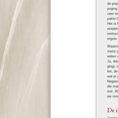
de praa
poging
zeer te
pakte he
Het is 
wor­pen
in­stru
ergste
Waarom
mens g
weten w
Ja, dat
ging), 
len, de
wat je 
Negeer 
die ma
mis. Wa
we mod
De i