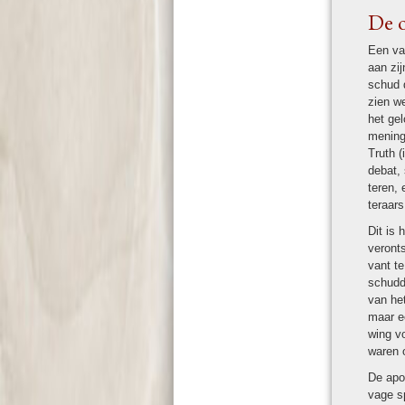
De o
Een van
aan zij
schud d
zien we
het gel
mening
Truth (
debat, 
te­ren,
te­raar
Dit is 
veronts
vant te
schud­d
van het
maar ee
wing vo
waren o
De apos
vage sp