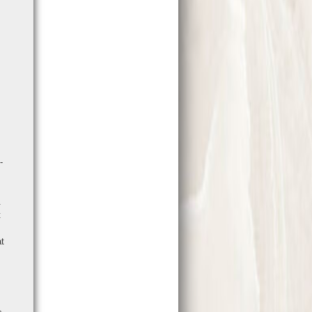
­
.
t
at