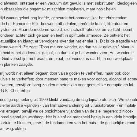
 afwendt, ont­staat er een vacuüm dat gevuld is met substituten: ideo­lo­gieën
en obsessies die ongemak mis­schien maskeren, maar nooit helen.
tijd waarin geloof nog leefde, gebeurde het onmoge­lijke: het chris­ten­dom
de het Romeinse Rijk, bouwde ka­the­dralen, creëerde kunst, literatuur en
sys­te­men. Maar de moderne wereld, die zich­zelf rationeel en verlicht noemt,
on­de­ren achter zich gelaten en leeft in spi­ri­tu­ele armoede. Ze ontkent het
­tuur­lijke en klaagt er ver­vol­gens over dat het er niet is. Dit is de tragedie va
erne wereld. Ze zegt: “Toon me een won­der, en dan zal ik geloven.” Maar in
lijk­heid is het andersom: geloof, en dan zul je het won­der zien. Het won­der is
t God verschijnt met pracht en praal; het won­der is dat Hij in een werk­plaats
en planken zaagde.
erij wordt niet alleen begaan door valse goden te verheffen, maar ook door
duivels te verheffen; door mensen bang te maken voor oorlog, alcohol of econ
wetten, terwijl ze bang zou­den moeten zijn voor gees­te­lij­ke corruptie en laf­
- G.K. Chesterton
es­tige opmer­king uit 1909 klinkt vandaag de dag bijna profe­tisch. We iden­ti­fi
llerlei aardse vijan­den - van klimaat­ver­an­de­ring tot virusuitbraken - en mobi­li­
ons ertegen, terwijl we de onzicht­ba­re vijan­den van de ziel negeren: zinloos­
oreel verval en wanhoop. Het is alsof de mens­heid bezig is een klein brandje
oortuin te blussen, terwijl de fun­da­men­ten van het huis - de gees­te­lij­ke grond 
aam weg­zakken.