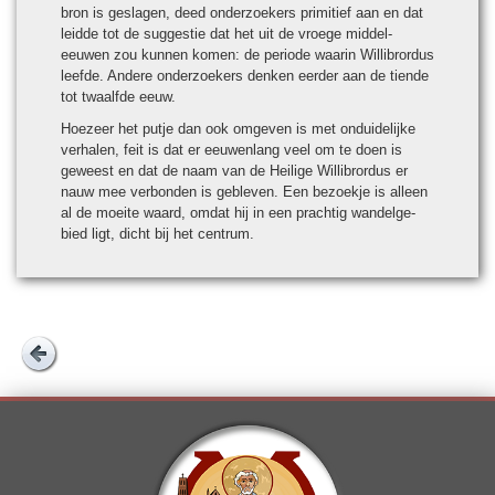
bron is geslagen, deed onder­zoe­kers primi­tief aan en dat
leidde tot de sug­ges­tie dat het uit de vroege mid­del­
eeuwen zou kunnen komen: de periode waarin Wil­li­brordus
leefde. Andere onder­zoe­kers denken eer­der aan de tiende
tot twaalfde eeuw.
Hoezeer het putje dan ook omgeven is met ondui­de­lijke
verhalen, feit is dat er eeuwen­lang veel om te doen is
geweest en dat de naam van de Heilige Wil­li­brordus er
nauw mee verbon­den is ge­ble­ven. Een bezoekje is alleen
al de moeite waard, omdat hij in een prach­tig wandel­ge­
bied ligt, dicht bij het centrum.