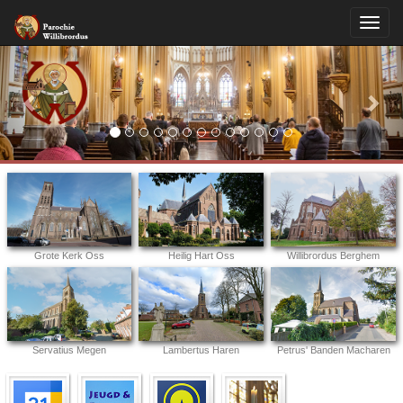
Previous
Nex
Grote Kerk Oss
Heilig Hart Oss
Willibrordus Berghem
Servatius Megen
Lambertus Haren
Petrus' Banden Macharen