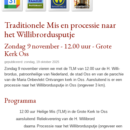
Traditionele Mis en processie naar
het Willibrordusputje
Zondag 9 november - 12.00 uur - Grote
Kerk Oss
gepubliceerd: zondag, 19 oktober 2025
Zondag 9 no­vem­ber vieren we met de TLM van 12.00 uur de H. Wil­li­
brordus, patroon­hei­lige van Neder­land, de stad Oss en van de pa­ro­chie
van de Maria On­be­vlekt Ont­van­gen kerk in Oss. Aan­slui­tend is er een
pro­ces­sie naar het Wil­li­brordus­putje in Oss (ongeveer 3 km).
Pro­gram­ma
12.00 uur
Heilige Mis (TLM) in de Grote Kerk te Oss
aan­slui­tend
Reliek­ver­ering van de H. Wil­li­brord
daarna
Pro­ces­sie naar het Wil­li­brordus­putje (ongeveer een