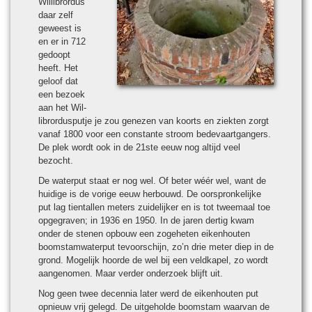
Wil­li­brordus
daar zelf
geweest is
en er in 712
gedoopt
heeft. Het
geloof dat
een bezoek
aan het Wil­
li­brordus­putje je zou genezen van koorts en ziekten zorgt
vanaf 1800 voor een constante stroom bede­vaart­gan­gers.
De plek wordt ook in de 21ste eeuw nog altijd veel
bezocht.
De water­put staat er nog wel. Of beter wéér wel, want de
hui­dige is de vorige eeuw her­bouwd. De oor­spron­ke­lijke
put lag tien­tal­len meters zui­de­lijker en is tot tweemaal toe
opgegraven; in 1936 en 1950. In de jaren der­tig kwam
onder de stenen opbouw een zogeheten eikenhouten
boomstam­wa­ter­put tevoorschijn, zo’n drie meter diep in de
grond. Moge­lijk hoorde de wel bij een veld­ka­pel, zo wordt
aan­ge­no­men. Maar ver­der onder­zoek blijft uit.
Nog geen twee decennia later werd de eikenhouten put
opnieuw vrij gelegd. De uitgeholde boomstam waar­van de