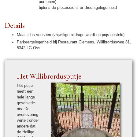
uur lopen)
tij­dens de pro­ces­sie is er Biecht­gele­gen­heid
Details
Maal­tijd is voor­zien (vrij­wil­lige bijdrage wordt op prijs gesteld)
Parkeer­gele­gen­heid bij Restaurant Clemens, Wil­li­brordusweg 81,
5342 LG Oss
Het Wil­li­brordus­putje
Het putje
heeft een
hele lange
ge­schie­de­
nis. De
overleve­ring
ver­telt onder
andere dat
de Heilige