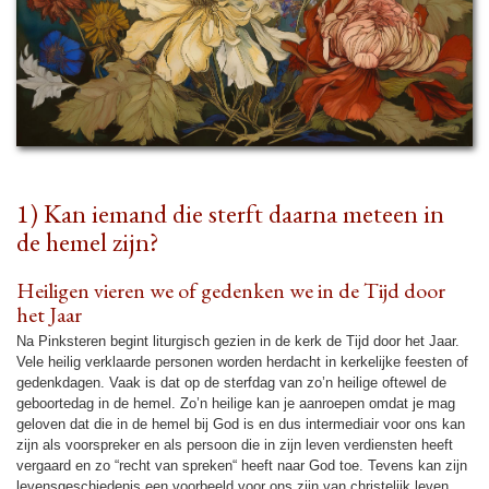
1) Kan iemand die sterft daarna meteen in
de hemel zijn?
Heiligen vieren we of gedenken we in de Tijd door
het Jaar
Na Pink­ste­ren begint litur­gisch gezien in de kerk de Tijd door het Jaar.
Vele heilig verklaarde personen wor­den her­dacht in ker­ke­lijke feesten of
gedenk­da­gen. Vaak is dat op de sterf­dag van zo’n heilige oftewel de
geboorte­dag in de hemel. Zo’n heilige kan je aan­roe­pen omdat je mag
geloven dat die in de hemel bij God is en dus in­ter­me­diair voor ons kan
zijn als voor­spre­ker en als persoon die in zijn leven ver­diensten heeft
ver­gaard en zo “recht van spreken“ heeft naar God toe. Tevens kan zijn
levensge­schie­de­nis een voor­beeld voor ons zijn van chris­te­lijk leven.