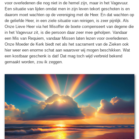
voor over­le­de­nen die nog niet in de hemel zijn, maar in het Vagevuur.
Een situatie van lij­den omdat men in zijn leven tekort geschoten is en
daarom moet wachten op de vereni­ging met de Heer. En dat wachten op
de geliefde Heer, in een ziele situatie van reinigen, is zeer pijn­lijk. Als
Onze Lieve Heer via het Misoffer de boete compenseert van degene die
in het Vagevuur zit, is die persoon daar zeer mee geholpen. Vandaar
een Mis van Requiem, van­daar Missen laten lezen voor over­le­de­nen.
Onze Moeder de Kerk biedt net als het sacra­ment van de Zieken ook
hier weer een enorme schat aan waarover wij mogen be­schik­ken. Wat
een kost­baar geschenk is dat! Dat mag toch wijd verbreid bekend
gemaakt wor­den, zou ik zeggen.