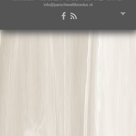
info@parochiewillibrordus.nl