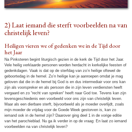
2) Laat iemand die sterft voor­beel­den na van
chris­te­lijk leven?
Heiligen vieren we of gedenken we in de Tijd door
het Jaar
Na Pink­ste­ren begint litur­gisch gezien in de kerk de Tijd door het Jaar.
Vele heilig verklaarde personen wor­den her­dacht in ker­ke­lijke feesten of
gedenk­da­gen. Vaak is dat op de sterf­dag van zo’n heilige oftewel de
geboorte­dag in de hemel. Zo’n heilige kan je aan­roe­pen omdat je mag
geloven dat die in de hemel bij God is en dus in­ter­me­diair voor ons kan
zijn als voor­spre­ker en als persoon die in zijn leven ver­diensten heeft
ver­gaard en zo “recht van spreken“ heeft naar God toe. Tevens kan zijn
levensge­schie­de­nis een voor­beeld voor ons zijn van chris­te­lijk leven.
Maar als een dier­ba­re sterft, bij­voor­beeld als je moe­der overlijdt, zoals
mijn moe­der de vrij­dag voor de Goede Week gestorven is, kan zo
iemand ook in de hemel zijn? Daarover ging deel 1 in de vorige editie
van het pa­ro­chie­blad. Nu ga ik ver­der in op de vraag: En laat zo iemand
voor­beel­den na van chris­te­lijk leven?