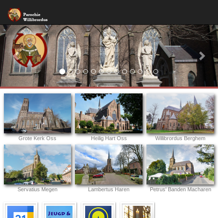
Previous
Nex
Grote Kerk Oss
Heilig Hart Oss
Willibrordus Berghem
Servatius Megen
Lambertus Haren
Petrus' Banden Macharen