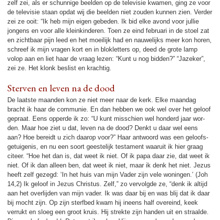
zelf zei, als er schunnige beel­den op de tele­vi­sie kwamen, ging ze voor
de tele­vi­sie staan opdat wij die beel­den niet zou­den kunnen zien. Verder
zei ze ooit: “Ik heb mijn eigen gebe­den. Ik bid elke avond voor jullie
jongens en voor alle klein­kin­de­ren. Toen ze eind februari in de stoel zat
en zicht­baar pijn leed en het moei­lijk had en nau­we­lijks meer kon horen,
schreef ik mijn vragen kort en in blok­let­ters op, deed de grote lamp
volop aan en liet haar de vraag lezen: “Kunt u nog bid­den?” “Jazeker”,
zei ze. Het klonk beslist en krach­tig.
Sterven en leven na de dood
De laatste maan­den kon ze niet meer naar de kerk. Elke maan­dag
bracht ik haar de communie. En dan hebben we ook wel over het geloof
gepraat. Eens opperde ik zo: “U kunt mis­schien wel hon­derd jaar wor­
den. Maar hoe ziet u dat, leven na de dood? Denkt u daar wel eens
aan? Hoe bereidt u zich daarop voor?” Haar ant­woord was een geloofs­
ge­tui­ge­nis, en nu een soort gees­te­lijk testa­ment waaruit ik hier graag
citeer. “Hoe het dan is, dat weet ik niet. Of ik papa daar zie, dat weet ik
niet. Of ik dan alleen ben, dat weet ik niet, maar ik denk het niet. Jezus
heeft zelf gezegd: ‘In het huis van mijn Vader zijn vele woningen.’ (Joh
14,2) Ik geloof in Jezus Christus. Zelf,” zo ver­volgde ze, “denk ik altijd
aan het over­lij­den van mijn vader. Ik was daar bij en was blij dat ik daar
bij mocht zijn. Op zijn sterf­bed kwam hij ineens half overeind, keek
verrukt en sloeg een groot kruis. Hij strekte zijn han­den uit en straalde.