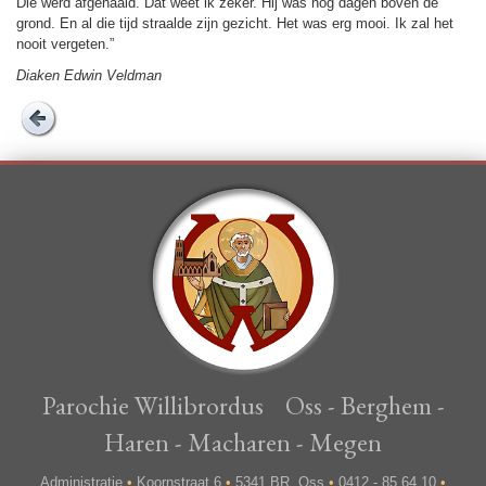
Die werd af­ge­haald. Dat weet ik zeker. Hij was nog dagen boven de
grond. En al die tijd straalde zijn gezicht. Het was erg mooi. Ik zal het
nooit vergeten.”
Diaken Edwin Veldman
Parochie Willibrordus Oss - Berghem -
Haren - Macharen - Megen
Administratie
•
Koornstraat 6
•
5341 BR Oss
•
0412 - 85 64 10
•