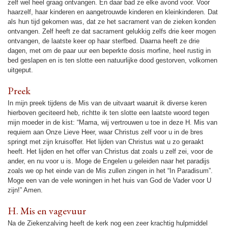
zelf wel heel graag ont­van­gen. En daar bad ze elke avond voor. Voor
haar­zelf, haar kin­de­ren en aan­ge­trouwde kin­de­ren en klein­kin­de­ren. Dat
als hun tijd geko­men was, dat ze het sacra­ment van de zieken kon­den
ont­van­gen. Zelf heeft ze dat sacra­ment gelukkig zelfs drie keer mogen
ont­van­gen, de laatste keer op haar sterf­bed. Daarna heeft ze drie
dagen, met om de paar uur een beperkte dosis morfine, heel rus­tig in
bed geslapen en is ten slotte een na­tuur­lijke dood gestorven, vol­ko­men
uitge­put.
Preek
In mijn preek tij­dens de Mis van de uit­vaart waaruit ik diverse keren
hierboven geci­teerd heb, richtte ik ten slotte een laatste woord tegen
mijn moe­der in de kist: “Mama, wij ver­trouwen u toe in deze H. Mis van
requiem aan Onze Lieve Heer, waar Christus zelf voor u in de bres
springt met zijn kruisoffer. Het lij­den van Christus wat u zo geraakt
heeft. Het lij­den en het offer van Christus dat zoals u zelf zei, voor de
ander, en nu voor u is. Moge de Engelen u gelei­den naar het paradijs
zoals we op het einde van de Mis zullen zingen in het “In Paradisum”.
Moge een van de vele woningen in het huis van God de Vader voor U
zijn!” Amen.
H. Mis en vagevuur
Na de Zie­ken­zal­ving heeft de kerk nog een zeer krach­tig hulp­mid­del