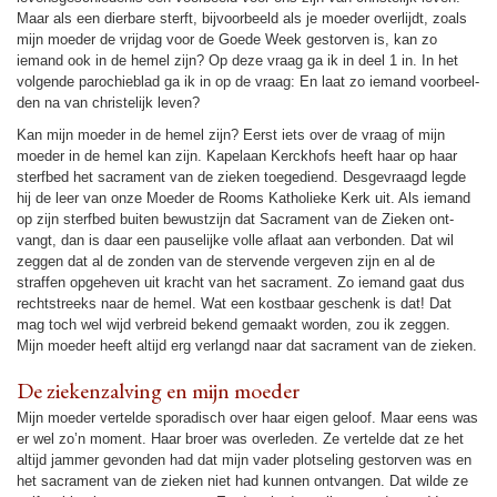
Maar als een dier­ba­re sterft, bij­voor­beeld als je moe­der overlijdt, zoals
mijn moe­der de vrij­dag voor de Goede Week gestorven is, kan zo
iemand ook in de hemel zijn? Op deze vraag ga ik in deel 1 in. In het
volgende pa­ro­chie­blad ga ik in op de vraag: En laat zo iemand voor­beel­
den na van chris­te­lijk leven?
Kan mijn moe­der in de hemel zijn? Eerst iets over de vraag of mijn
moe­der in de hemel kan zijn. Kape­laan Kerckhofs heeft haar op haar
sterf­bed het sacra­ment van de zieken toege­diend. Desge­vraagd legde
hij de leer van onze Moeder de Rooms Katho­lieke Kerk uit. Als iemand
op zijn sterf­bed buiten bewust­zijn dat Sacra­ment van de Zieken ont­
vangt, dan is daar een pau­se­lijke volle aflaat aan verbon­den. Dat wil
zeggen dat al de zon­den van de ster­ven­de ver­ge­ven zijn en al de
straffen opge­he­ven uit kracht van het sacra­ment. Zo iemand gaat dus
recht­streeks naar de hemel. Wat een kost­baar geschenk is dat! Dat
mag toch wel wijd verbreid bekend gemaakt wor­den, zou ik zeggen.
Mijn moe­der heeft altijd erg verlangd naar dat sacra­ment van de zieken.
De zie­ken­zal­ving en mijn moe­der
Mijn moe­der ver­telde spora­disch over haar eigen geloof. Maar eens was
er wel zo’n moment. Haar broer was overle­den. Ze ver­telde dat ze het
altijd jammer gevon­den had dat mijn vader plot­se­ling gestorven was en
het sacra­ment van de zieken niet had kunnen ont­van­gen. Dat wilde ze