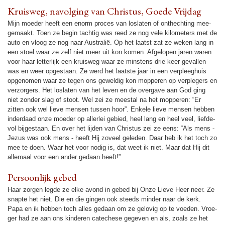
Kruis­weg, navol­ging van Christus, Goede Vrij­dag
Mijn moe­der heeft een enorm proces van loslaten of onthech­ting mee­
ge­maakt. Toen ze begin tach­tig was reed ze nog vele kilo­me­ters met de
auto en vloog ze nog naar Australië. Op het laatst zat ze weken lang in
een stoel waar ze zelf niet meer uit kon komen. Afgelopen jaren waren
voor haar let­ter­lijk een kruis­weg waar ze minstens drie keer gevallen
was en weer opgestaan. Ze werd het laatste jaar in een ver­pleeg­huis
opgeno­men waar ze tegen ons gewel­dig kon mopperen op verple­gers en
ver­zor­gers. Het loslaten van het leven en de overgave aan God ging
niet zon­der slag of stoot. Wel zei ze meestal na het mopperen: “Er
zitten ook wel lieve mensen tussen hoor”. Enkele lieve mensen hebben
inder­daad onze moe­der op allerlei gebied, heel lang en heel veel, liefde­
vol bijgestaan. En over het lij­den van Christus zei ze eens: “Als mens -
Jezus was ook mens - heeft Hij zoveel gele­den. Daar heb ik het toch zo
mee te doen. Waar het voor nodig is, dat weet ik niet. Maar dat Hij dit
allemaal voor een ander gedaan heeft!”
Per­soon­lijk gebed
Haar zorgen legde ze elke avond in gebed bij Onze Lieve Heer neer. Ze
snapte het niet. Die en die gingen ook steeds min­der naar de kerk.
Papa en ik hebben toch alles gedaan om ze gelovig op te voe­den. Vroe­
ger had ze aan ons kin­de­ren catechese gegeven en als, zoals ze het