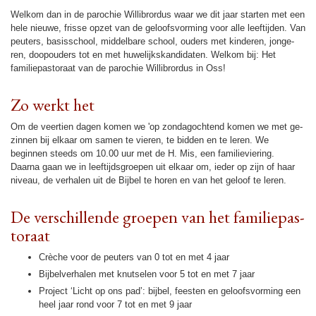
Welkom dan in de pa­ro­chie Wil­li­brordus waar we dit jaar starten met een
hele nieuwe, frisse opzet van de geloofs­vor­ming voor alle leef­tij­den. Van
peuters, basis­school, middel­ba­re school, ouders met kin­de­ren, jon­ge­
ren, doopou­ders tot en met huwe­lijks­kan­di­da­ten. Welkom bij: Het
familie­pas­to­raat van de pa­ro­chie Wil­li­brordus in Oss!
Zo werkt het
Om de veer­tien dagen komen we 'op zon­dag­och­tend komen we met ge­
zin­nen bij elkaar om samen te vieren, te bid­den en te leren. We
beginnen steeds om 10.00 uur met de H. Mis, een familie­vie­ring.
Daarna gaan we in leef­tijds­groepen uit elkaar om, ieder op zijn of haar
niveau, de verhalen uit de Bijbel te horen en van het geloof te leren.
De ver­schil­lende groepen van het familie­pas­
to­raat
Crèche voor de peuters van 0 tot en met 4 jaar
Bijbel­ver­halen met knutselen voor 5 tot en met 7 jaar
Project ‘Licht op ons pad’: bijbel, feesten en geloofs­vor­ming een
heel jaar rond voor 7 tot en met 9 jaar