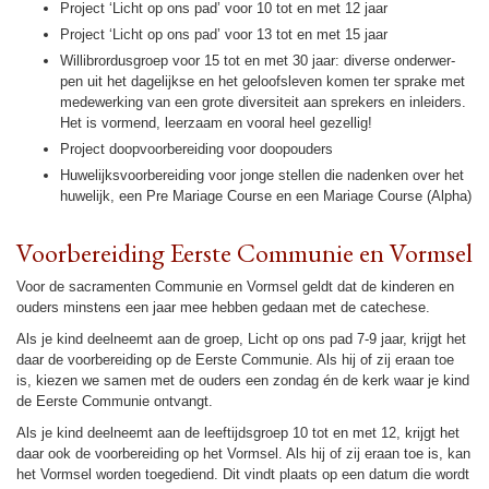
Project ‘Licht op ons pad’ voor 10 tot en met 12 jaar
Project ‘Licht op ons pad’ voor 13 tot en met 15 jaar
Wil­li­brordus­groep voor 15 tot en met 30 jaar: diverse on­der­wer­
pen uit het dage­lijkse en het ge­loofs­le­ven komen ter sprake met
mede­wer­king van een grote diver­si­teit aan sprekers en inlei­ders.
Het is vormend, leer­zaam en vooral heel gezel­lig!
Project doop­voor­be­rei­ding voor doopou­ders
Huwe­lijks­voor­be­rei­ding voor jonge stellen die nadenken over het
huwe­lijk, een Pre Mariage Course en een Mariage Course (Alpha)
Voor­be­rei­ding Eerste Communie en Vormsel
Voor de sacra­menten Communie en Vormsel geldt dat de kin­de­ren en
ouders minstens een jaar mee hebben gedaan met de catechese.
Als je kind deelneemt aan de groep, Licht op ons pad 7-9 jaar, krijgt het
daar de voor­be­rei­ding op de Eerste Communie. Als hij of zij eraan toe
is, kiezen we samen met de ouders een zon­dag én de kerk waar je kind
de Eerste Communie ont­vangt.
Als je kind deelneemt aan de leef­tijds­groep 10 tot en met 12, krijgt het
daar ook de voor­be­rei­ding op het Vormsel. Als hij of zij eraan toe is, kan
het Vormsel wor­den toege­diend. Dit vindt plaats op een datum die wordt