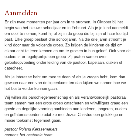
Aanmel­den
Er zijn twee momenten per jaar om in te stromen. In Oktober bij het
begin van het nieuwe school­jaar en in Februari. Als je je kind aanmeldt
om deel te nemen, komt hij of zij in de groep die bij zijn of haar leef­tijd
past. Elke groep beslaat drie school­ja­ren. Na die drie jaren stroomt je
kind door naar de volgende groep. Zo krijgen de kin­de­ren de tijd om
elkaar echt te leren kennen en om te groeien in hun geloof. Ook voor de
ouders is er tege­lijker­tijd een groep. Zij praten samen over
geloofsopvoe­ding onder lei­ding van de pastoor, kape­laan, diaken of
catecheet.
Als je in­te­res­se hebt om mee te doen of als je vragen hebt, kom dan
gewoon naar een van de bij­een­komsten dan kijken we samen hoe we
het beste ver­der kunnen gaan.
Wij willen als pa­ro­chie­ge­meen­schap en als verant­woor­de­lijk pas­to­raal
team samen met een grote groep catecheten en vrij­wil­li­gers graag een
goede en dege­lijke vor­ming aanbie­den aan kin­de­ren, jon­ge­ren, ouders
en geïn­te­res­seer­den zodat ze met Jezus Christus een gelukkige en
mooie toe­komst tegemoet gaan.
pastoor Roland Kerssemakers,
namens het pas­to­rale team