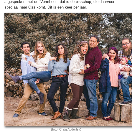
af­ge­spro­ken met de ‘Vormheer’, dat is de bis­schop, die daarvoor
speciaal naar Oss komt. Dit is één keer per jaar.
(foto: Craig Adderley)