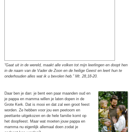
“Gaat uit in de wereld, maakt alle volken tot mijn leer­lin­gen en doopt hen
in de naam van de Vader de Zoon en de heilige Geest en leert hun te
onder­hou­den alles wat ik u bevolen heb.” Mt. 28,18-20.
Daar ben je dan: je bent een paar maan­den oud en
je pappa en mamma willen je laten dopen in de
Grote Kerk. Dat is mooi en dat zal een groot feest
wor­den. Ze hebben voor jou een peetoom en
peettante uitgekozen en de hele familie komt op
het doop­feest. Maar wat moeten jouw pappa en
mamma nu eigen­lijk allemaal doen zodat je