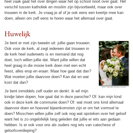
heel vaak gaat het over dingen waar het op school nooit over gaat. Het
verschil tussen katho­liek en moslim zijn bij­voor­beeld, maar ook over
trouwen in de kerk. Je vraag je af of je ook eens een keertje mee kan
doen, alleen om zelf eens te horen waar het allemaal over gaat.
Huwe­lijk
Je bent er met zijn tweeën uit: jullie gaan trouwen.
Ook voor de kerk, al zegt ieder­een dat trouwen in
de kerk heel ouderwets is en niemand dat nog
doet, toch willen jullie dat. Want jullie willen dat
heel graag in die mooie kerk doen met een echt
feest, alles erop en eraan. Maar hoe gaat dat dan?
Wat moeten jullie daarvoor doen? Kan dat en wat
kost dat dan?
Je bent inmiddels zelf ouder en denkt: ik wil mijn
kindje laten dopen, hoe gaat dat in deze pa­ro­chie? Of: kan mijn kind
ook in deze kerk de communie doen? Of: wat moet ons kind allemaal
daarvoor doen en hoeveel bij­een­komsten zijn er om het vormsel te
doen? Mis­schien willen jullie zelf ook nog wat opsteken over het geloof
want het is zo ongelofe­lijk lang gele­den dat jullie er iets aan gedaan
hebben. Is er ook voor ons als ouders nog iets van catechese of
geloofsver­die­ping?