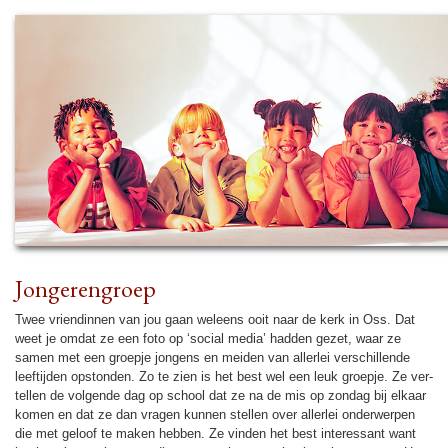
Jon­ge­ren­groep
Twee vrien­din­nen van jou gaan weleens ooit naar de kerk in Oss. Dat
weet je omdat ze een foto op ‘social media’ had­den gezet, waar ze
samen met een groepje jongens en mei­den van allerlei ver­schil­lende
leef­tij­den opston­den. Zo te zien is het best wel een leuk groepje. Ze ver­
tellen de volgende dag op school dat ze na de mis op zon­dag bij elkaar
komen en dat ze dan vragen kunnen stellen over allerlei on­der­wer­pen
die met geloof te maken hebben. Ze vin­den het best inte­res­sant want