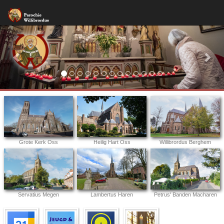
Previous
Nex
Grote Kerk Oss
Heilig Hart Oss
Willibrordus Berghem
Servatius Megen
Lambertus Haren
Petrus' Banden Macharen