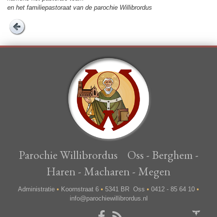
en het familie­pas­to­raat van de pa­ro­chie Wil­li­brordus
Parochie Willibrordus Oss - Berghem -
Haren - Macharen - Megen
Administratie
•
Koornstraat 6
•
5341 BR Oss
•
0412 - 85 64 10
•
info@parochiewillibrordus.nl