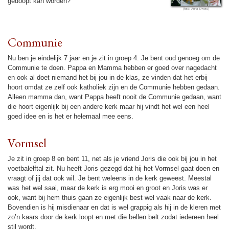
gedoopt kan wor­den?
Communie
Nu ben je ein­de­lijk 7 jaar en je zit in groep 4. Je bent oud genoeg om de
Communie te doen. Pappa en Mamma hebben er goed over nage­dacht
en ook al doet niemand het bij jou in de klas, ze vin­den dat het erbij
hoort omdat ze zelf ook katho­liek zijn en de Communie hebben gedaan.
Alleen mamma dan, want Pappa heeft nooit de Communie gedaan, want
die hoort eigen­lijk bij een andere kerk maar hij vindt het wel een heel
goed idee en is het er helemaal mee eens.
Vormsel
Je zit in groep 8 en bent 11, net als je vriend Joris die ook bij jou in het
voetbalelftal zit. Nu heeft Joris gezegd dat hij het Vormsel gaat doen en
vraagt of jij dat ook wil. Je bent weleens in de kerk geweest. Meestal
was het wel saai, maar de kerk is erg mooi en groot en Joris was er
ook, want bij hem thuis gaan ze eigen­lijk best wel vaak naar de kerk.
Bovendien is hij mis­die­naar en dat is wel grappig als hij in de kleren met
zo’n kaars door de kerk loopt en met die bellen belt zodat ieder­een heel
stil wordt.