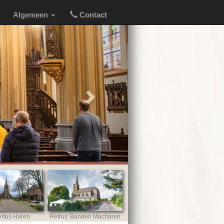
Algemeen
Contact
Next
rtus Haren
Petrus' Banden Macharen