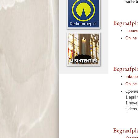
winter­
Begraaf­p
Leeuwe
Online 
Begraaf­pl
Eiken­
Online 
Opening
1 april
1 no­ve
tij­den
Begraaf­pl