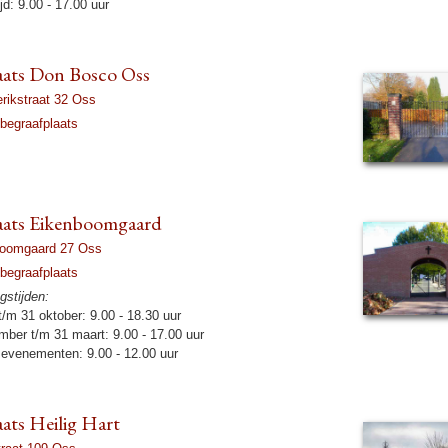
tijd: 9.00 - 17.00 uur
laats Don Bosco Oss
rik­straat 32 Oss
begraaf­plaats
aats Eiken­boom­gaard
boom­gaard 27 Oss
begraaf­plaats
s­tij­den:
 t/m 31 ok­to­ber: 9.00 - 18.30 uur
m­ber t/m 31 maart: 9.00 - 17.00 uur
s eve­ne­menten: 9.00 - 12.00 uur
aats Heilig Hart