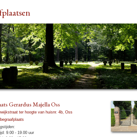
fplaatsen
aats Gerardus Majella Oss
ijk­straat ter hoogte van huisnr. 4b, Oss
begraaf­plaats
s­tij­den:
ijd: 9.00 - 19.00 uur