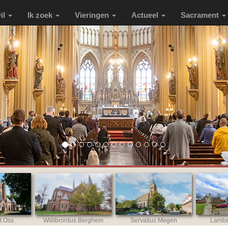
wil
Ik zoek
Vieringen
Actueel
Sacrament
t Oss
Willibrordus Berghem
Servatius Megen
Lambe