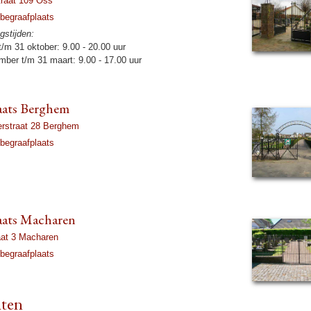
traat 109 Oss
begraaf­plaats
s­tij­den:
 t/m 31 ok­to­ber: 9.00 - 20.00 uur
m­ber t/m 31 maart: 9.00 - 17.00 uur
laats Berghem
er­straat 28 Berghem
begraaf­plaats
laats Macharen
aat 3 Macharen
begraaf­plaats
hten