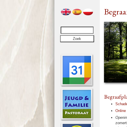
Begraa
Begraaf­pl
Schadew
Online 
Opening
zomer­t