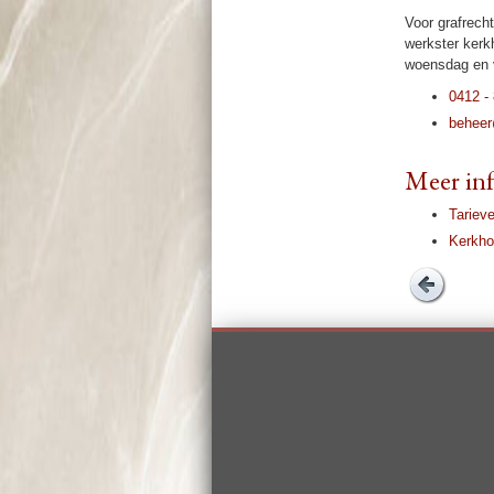
Voor graf­rec
werkster kerkho
woens­dag en v
0412 -
beheer@
Meer in­f
Tarieve
Kerkho