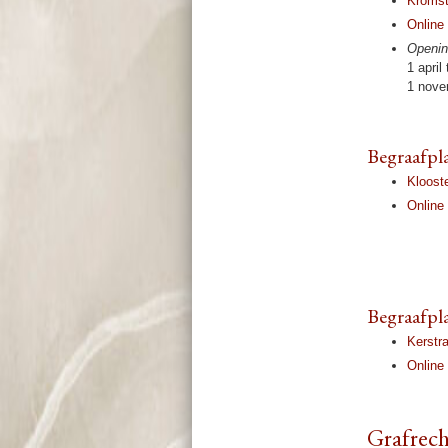
Krom­s
Online 
Opening
1 april
1 no­ve
Begraaf­p
Kloost
Online 
Begraaf­p
Kerstr
Online 
Graf­rec