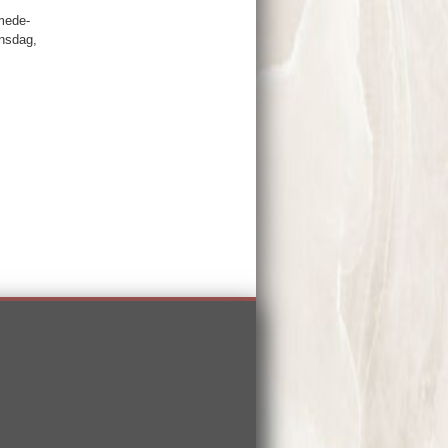
 mede­
ns­dag,