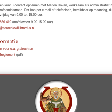
hten kunt u contact opnemen met Marion Hoven, werk­zaam als admi­ni­stra­tief
f­ad­mi­ni­stra­tie. Dat kan per e-mail of tele­fo­nisch, bereik­baar op maan­dag, di
rij­dag van 9.00 tot 15.00 uur.
 856 410
(ma/di/wo/vr 9.00-15.00 uur)
pa­ro­chiewil­li­brordus.nl
or­ma­tie
n voor o.a. graf­rechten
fregle­ment
(pdf)