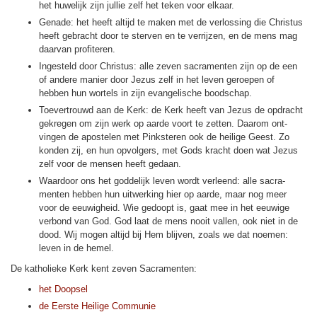
het huwe­lijk zijn jullie zelf het teken voor elkaar.
Genade: het heeft altijd te maken met de verlos­sing die Christus
heeft gebracht door te sterven en te verrijzen, en de mens mag
daar­van profi­te­ren.
Inge­steld door Christus: alle zeven sacra­menten zijn op de een
of andere manier door Jezus zelf in het leven ge­roe­pen of
hebben hun wor­tels in zijn evan­ge­lische bood­schap.
Toe­ver­trouwd aan de Kerk: de Kerk heeft van Jezus de opdracht
gekregen om zijn werk op aarde voort te zetten. Daarom ont­
vingen de apos­te­len met Pink­ste­ren ook de heilige Geest. Zo
kon­den zij, en hun op­vol­gers, met Gods kracht doen wat Jezus
zelf voor de mensen heeft gedaan.
Waardoor ons het god­de­lijk leven wordt verleend: alle sacra­
menten hebben hun uit­wer­king hier op aarde, maar nog meer
voor de eeuwig­heid. Wie gedoopt is, gaat mee in het eeuwige
verbond van God. God laat de mens nooit vallen, ook niet in de
dood. Wij mogen altijd bij Hem blijven, zoals we dat noemen:
leven in de hemel.
De katho­lieke Kerk kent zeven Sacra­menten:
het Doopsel
de Eerste Heilige Communie