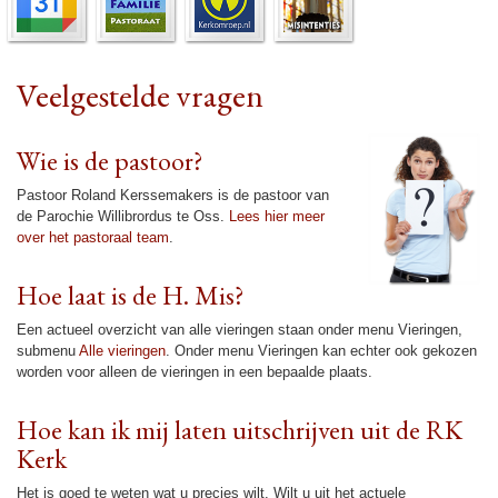
Veelgestelde vragen
Wie is de pastoor?
Pastoor Roland Kerssemakers is de pastoor van
de Pa­ro­chie Wil­li­brordus te Oss.
Lees hier meer
over het pas­to­raal team
.
Hoe laat is de H. Mis?
Een actueel over­zicht van alle vie­rin­gen staan onder menu Vie­rin­gen,
submenu
Alle vie­rin­gen
. Onder menu Vie­rin­gen kan echter ook gekozen
wor­den voor alleen de vie­rin­gen in een bepaalde plaats.
Hoe kan ik mij laten uit­schrij­ven uit de RK
Kerk
Het is goed te weten wat u precies wilt. Wilt u uit het actuele