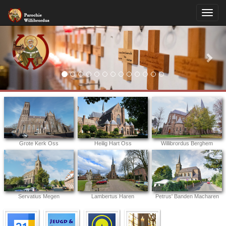
Previous
Nex
Grote Kerk Oss
Heilig Hart Oss
Willibrordus Berghem
Servatius Megen
Lambertus Haren
Petrus' Banden Macharen