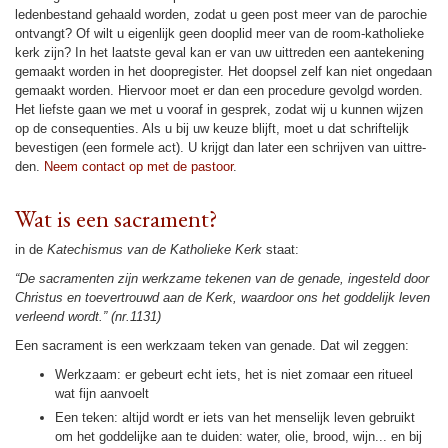
ledenbestand gehaald wor­den, zodat u geen post meer van de pa­ro­chie
ont­vangt? Of wilt u eigen­lijk geen dooplid meer van de room-katho­lieke
kerk zijn? In het laatste geval kan er van uw uittre­den een aanteke­ning
gemaakt wor­den in het doop­re­gis­ter. Het doopsel zelf kan niet ongedaan
gemaakt wor­den. Hier­voor moet er dan een pro­ce­dure gevolgd wor­den.
Het liefste gaan we met u vooraf in gesprek, zodat wij u kunnen wijzen
op de con­se­quenties. Als u bij uw keuze blijft, moet u dat schrifte­lijk
beves­tigen (een formele act). U krijgt dan later een schrijven van uittre­
den.
Neem contact op met de pastoor
.
Wat is een sacra­ment?
in de
Kate­chis­mus van de Katho­lieke Kerk
staat:
“De sacra­menten zijn werkzame tekenen van de genade, inge­steld door
Christus en toe­ver­trouwd aan de Kerk, waardoor ons het god­de­lijk leven
verleend wordt.” (nr.1131)
Een sacra­ment is een werk­zaam teken van genade. Dat wil zeggen:
Werk­zaam: er gebeurt echt iets, het is niet zomaar een ritueel
wat fijn aanvoelt
Een teken: altijd wordt er iets van het men­se­lijk leven gebruikt
om het god­de­lijke aan te dui­den: water, olie, brood, wijn... en bij