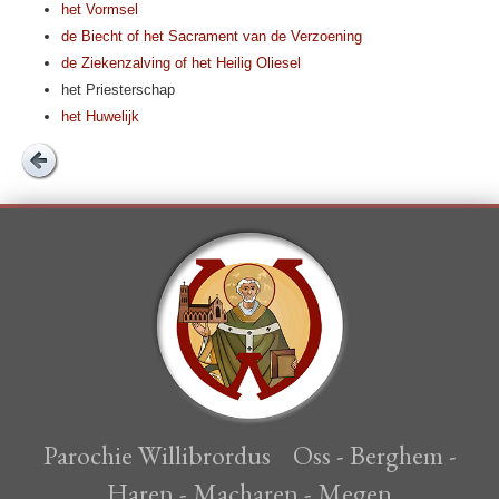
het Vormsel
de Biecht of het Sacra­ment van de Ver­zoe­ning
de Zie­ken­zal­ving of het Heilig Oliesel
het Pries­ter­schap
het Huwe­lijk
Parochie Willibrordus Oss - Berghem -
Haren - Macharen - Megen