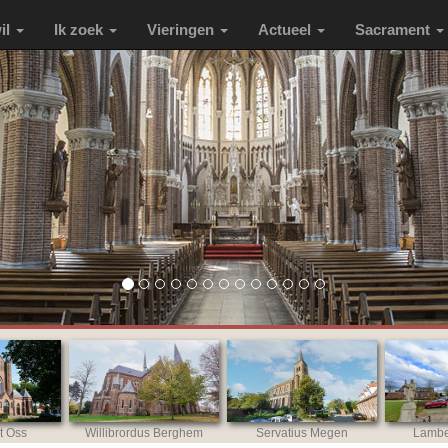
wil
Ik zoek
Vieringen
Actueel
Sacrament
t Oss
Willibrordus Berghem
Servatius Megen
Lambe