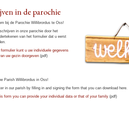
jven in de parochie
om bij de Pa­ro­chie Wil­li­brordus te Oss!
schrij­ven in onze pa­ro­chie door het
der­te­ke­nen van het formulier dat u eerst
den.
 formulier kunt u uw in­di­vi­duele gegevens
van uw gezin door­ge­ven
(pdf)
 Parish Wil­li­brordus in Oss!
er in our parish by filling in and sig­ning the form that you can download here.
is form you can provide your individual data or that of your family
(pdf)