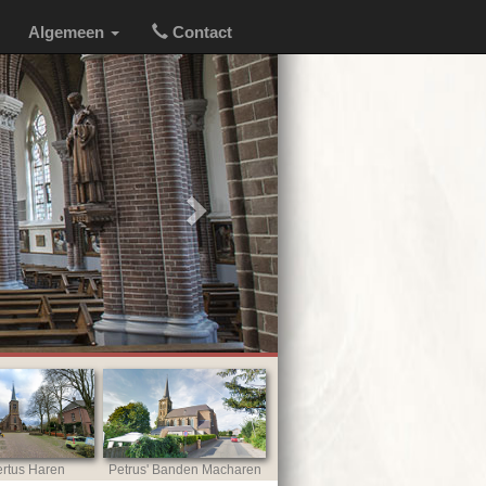
Algemeen
Contact
Next
rtus Haren
Petrus' Banden Macharen