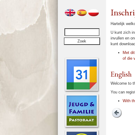
Inschri
Harte­lijk welk
U kunt zich in­
invullen en on
kunt down­loa­
Met dit
of die 
English
Welcome to the
You can regist
With th