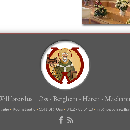
Willibrordus Oss - Berghem - Haren - Machar
tratie
•
Koornstraat 6
•
5341 BR Oss
•
0412 - 85 64 10
•
info@parochiewillibr