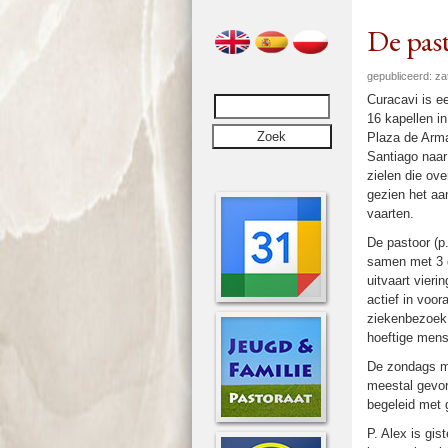
De past
gepubliceerd: za
Curacavi is e
16 kapellen i
Plaza de Arma
Santiago naar 
zielen die ove
gezien het aan
vaar­ten.
De pastoor (p.
samen met 3 d
uit­vaart vie­r
actief in vooral
zieken­be­zoek
hoef­ti­ge mens
De zon­dags m
meestal gevor
begeleid met 
P. Alex is gis