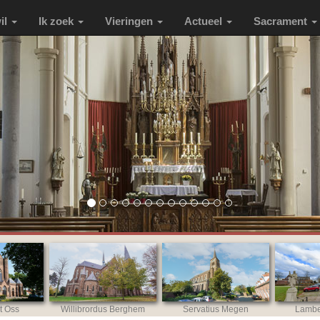
wil
Ik zoek
Vieringen
Actueel
Sacrament
t Oss
Willibrordus Berghem
Servatius Megen
Lambe