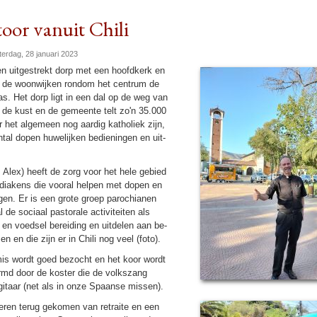
oor vanuit Chili
terdag, 28 januari 2023
en uitgestrekt dorp met een hoofd­kerk en
n de woonwijken rondom het centrum de
s. Het dorp ligt in een dal op de weg van
de kust en de ge­meen­te telt zo'n 35.000
r het alge­meen nog aar­dig katho­liek zijn,
tal dopen hu­we­lij­ken bedie­ningen en uit­
 Alex) heeft de zorg voor het hele gebied
iakens die vooral helpen met dopen en
in­gen. Er is een grote groep pa­ro­chi­anen
 de sociaal pas­to­rale ac­ti­vi­teiten als
 en voedsel berei­ding en uit­de­len aan be­
en en die zijn er in Chili nog veel (foto).
is wordt goed bezocht en het koor wordt
md door de koster die de volkszang
gitaar (net als in onze Spaanse missen).
­te­ren terug geko­men van retraite en een