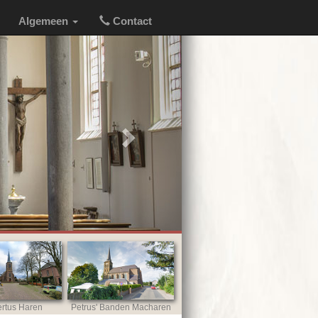
Algemeen
Contact
Next
rtus Haren
Petrus' Banden Macharen