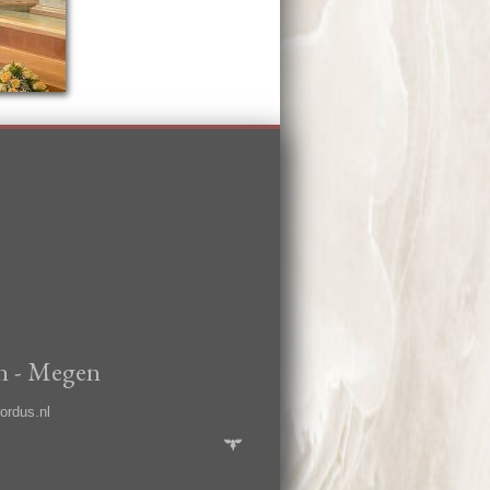
en - Megen
ordus.nl