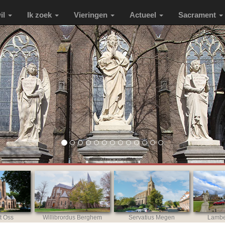
wil
Ik zoek
Vieringen
Actueel
Sacrament
t Oss
Willibrordus Berghem
Servatius Megen
Lambe