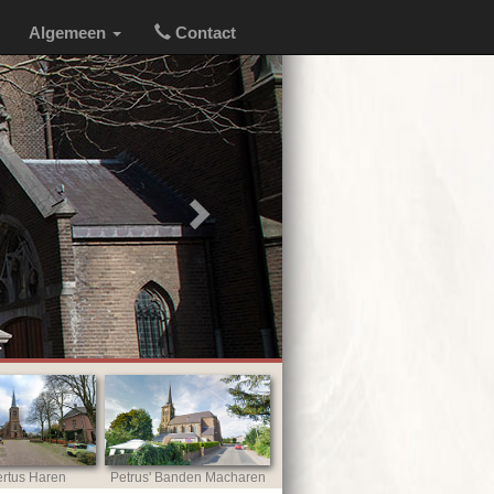
Algemeen
Contact
Next
rtus Haren
Petrus' Banden Macharen