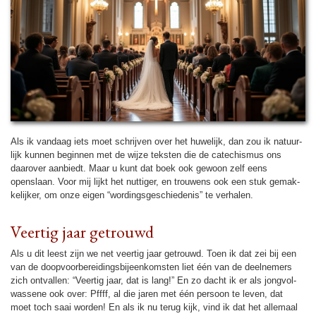
Als ik vandaag iets moet schrijven over het huwe­lijk, dan zou ik na­tuur­
lijk kunnen beginnen met de wijze teksten die de cate­chis­mus ons
daarover aanbiedt. Maar u kunt dat boek ook gewoon zelf eens
openslaan. Voor mij lijkt het nutti­ger, en trouwens ook een stuk ge­mak­
ke­lijker, om onze eigen “wor­dingsge­schie­de­nis” te verhalen.
Veer­tig jaar getrouwd
Als u dit leest zijn we net veer­tig jaar getrouwd. Toen ik dat zei bij een
van de doop­voor­be­rei­dings­bij­een­komsten liet één van de deel­ne­mers
zich ont­val­len: “Veer­tig jaar, dat is lang!” En zo dacht ik er als jong­vol­
was­se­ne ook over: Pffff, al die jaren met één persoon te leven, dat
moet toch saai wor­den! En als ik nu terug kijk, vind ik dat het allemaal