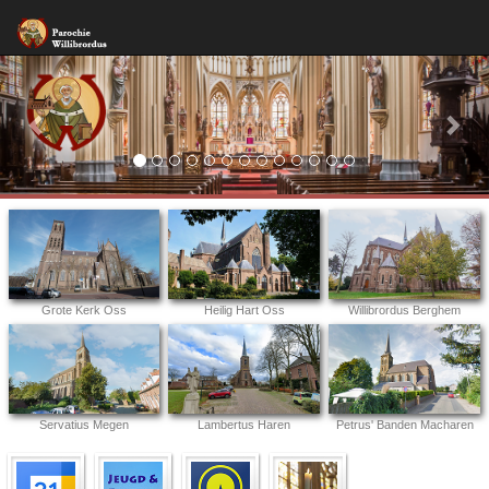
Previous
Nex
Grote Kerk Oss
Heilig Hart Oss
Willibrordus Berghem
Servatius Megen
Lambertus Haren
Petrus' Banden Macharen