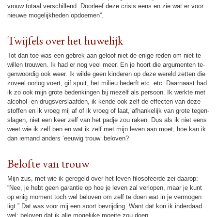
vrouw totaal ver­schil­lend. Doorleef deze crisis eens en zie wat er voor
nieuwe moge­lijk­he­den opdoemen”.
Twijfels over het huwe­lijk
Tot dan toe was een gebrek aan geloof niet de enige reden om niet te
willen trouwen. Ik had er nog veel meer. En je hoort die argu­menten te­
gen­woor­dig ook weer. Ik wilde geen kin­de­ren op deze wereld zetten die
zoveel oorlog voert, gif spuit, het milieu bederft etc. etc. Daar­naast had
ik zo ook mijn grote beden­kingen bij mezelf als persoon. Ik werkte met
alcohol- en drugs­ver­slaaf­den, ik kende ook zelf de effecten van deze
stoffen en ik vroeg mij af of ik vroeg of laat, af­han­ke­lijk van grote tegen­
slagen, niet een keer zelf van het padje zou raken. Dus als ik niet eens
weet wie ik zelf ben en wat ik zelf met mijn leven aan moet, hoe kan ik
dan iemand anders ‘eeuwig trouw’ beloven?
Belofte van trouw
Mijn zus, met wie ik gere­geld over het leven filosofeerde zei daarop:
“Nee, je hebt geen garantie op hoe je leven zal verlopen, maar je kunt
op enig moment toch wel beloven om zelf te doen wat in je vermogen
ligt.” Dat was voor mij een soort be­vrij­ding. Want dat kon ik inder­daad
wel; beloven dat ik alle moge­lijke moeite zou doen.