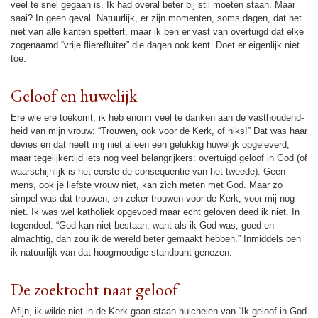
veel te snel gegaan is. Ik had overal beter bij stil moeten staan. Maar
saai? In geen geval. Na­tuur­lijk, er zijn momenten, soms dagen, dat het
niet van alle kanten spettert, maar ik ben er vast van overtuigd dat elke
zoge­naamd “vrije flierefluiter” die dagen ook kent. Doet er eigen­lijk niet
toe.
Geloof en huwe­lijk
Ere wie ere toe­komt; ik heb enorm veel te danken aan de vast­hou­dend­
heid van mijn vrouw: “Trouwen, ook voor de Kerk, of niks!” Dat was haar
devies en dat heeft mij niet alleen een gelukkig huwe­lijk opgeleverd,
maar tege­lijker­tijd iets nog veel be­lang­rijkers: overtuigd geloof in God (of
waar­schijn­lijk is het eerste de con­se­quentie van het tweede). Geen
mens, ook je liefste vrouw niet, kan zich meten met God. Maar zo
simpel was dat trouwen, en zeker trouwen voor de Kerk, voor mij nog
niet. Ik was wel katho­liek opgevoed maar echt geloven deed ik niet. In
tegen­deel: “God kan niet bestaan, want als ik God was, goed en
almach­tig, dan zou ik de wereld beter gemaakt hebben.” Inmiddels ben
ik na­tuur­lijk van dat hoog­moe­dige stand­punt genezen.
De zoek­tocht naar geloof
Afijn, ik wilde niet in de Kerk gaan staan huichelen van “Ik geloof in God