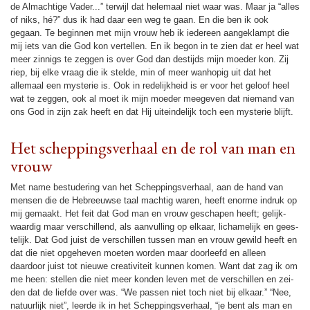
de Almach­tige Vader...” terwijl dat helemaal niet waar was. Maar ja “alles
of niks, hé?” dus ik had daar een weg te gaan. En die ben ik ook
gegaan. Te beginnen met mijn vrouw heb ik ieder­een aangek­lampt die
mij iets van die God kon ver­tellen. En ik begon in te zien dat er heel wat
meer zinnigs te zeggen is over God dan des­tijds mijn moe­der kon. Zij
riep, bij elke vraag die ik stelde, min of meer wanhopig uit dat het
allemaal een mysterie is. Ook in rede­lijk­heid is er voor het geloof heel
wat te zeggen, ook al moet ik mijn moe­der mee­ge­ven dat niemand van
ons God in zijn zak heeft en dat Hij uit­ein­delijk toch een mysterie blijft.
Het schep­pings­ver­haal en de rol van man en
vrouw
Met name bestu­dering van het Schep­pings­ver­haal, aan de hand van
mensen die de He­breeuwse taal mach­tig waren, heeft enorme indruk op
mij gemaakt. Het feit dat God man en vrouw geschapen heeft; gelijk­
waar­dig maar ver­schil­lend, als aan­vul­ling op elkaar, licha­me­lijk en gees­
te­lijk. Dat God juist de verschillen tussen man en vrouw gewild heeft en
dat die niet opge­he­ven moeten wor­den maar doorleefd en alleen
daardoor juist tot nieuwe creativi­teit kunnen komen. Want dat zag ik om
me heen: stellen die niet meer kon­den leven met de verschillen en zei­
den dat de liefde over was. “We passen niet toch niet bij elkaar.” “Nee,
na­tuur­lijk niet”, leerde ik in het Schep­pings­ver­haal, “je bent als man en